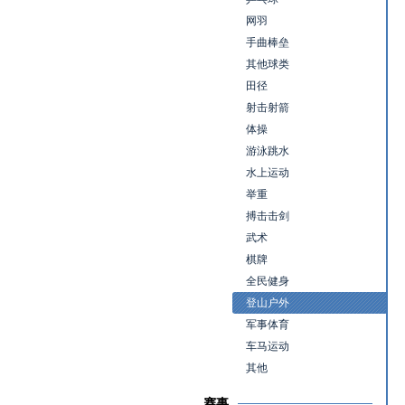
网羽
手曲棒垒
其他球类
田径
射击射箭
体操
游泳跳水
水上运动
举重
搏击击剑
武术
棋牌
全民健身
登山户外
军事体育
车马运动
其他
赛事