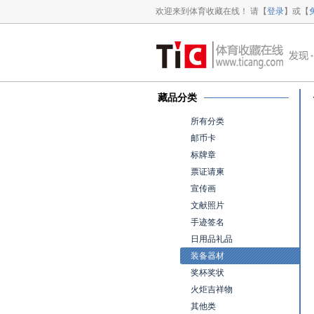
欢迎来到体育收藏在线！ 请【
登录
】或【
藏品分类
所有分类
邮币卡
标牌章
票证请柬
宣传画
文献照片
手迹签名
日用品礼品
装备器材
奖杯奖状
火炬吉祥物
其他类