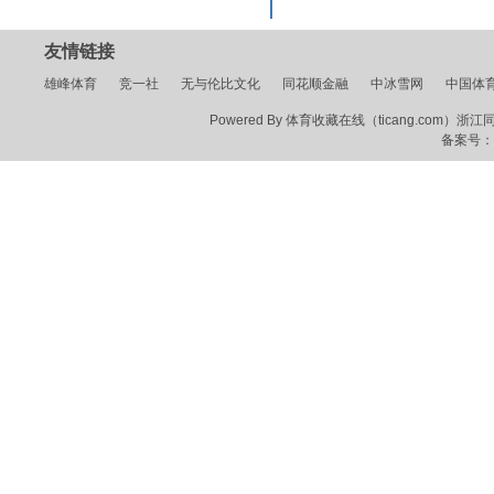
友情链接
雄峰体育
竞一社
无与伦比文化
同花顺金融
中冰雪网
中国体
Powered By 体育收藏在线（ticang.com）浙江同花顺
备案号：