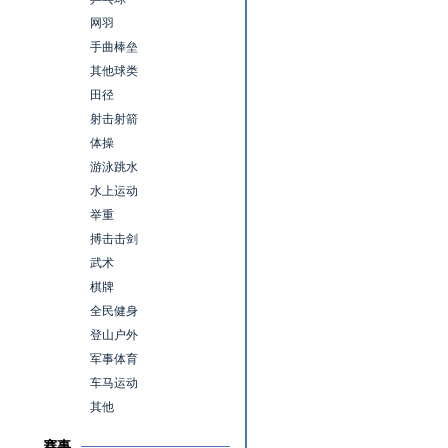
网羽
手曲棒垒
其他球类
田径
射击射箭
体操
游泳跳水
水上运动
举重
搏击击剑
武术
棋牌
全民健身
登山户外
军事体育
车马运动
其他
赛事