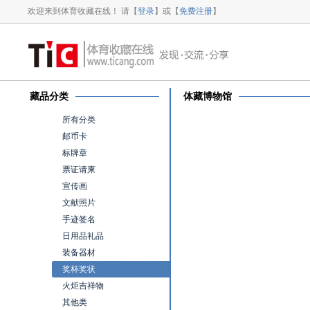
欢迎来到体育收藏在线！ 请【
登录
】或【
免费注册
】
藏品分类
体藏博物馆
所有分类
邮币卡
标牌章
票证请柬
宣传画
文献照片
手迹签名
日用品礼品
装备器材
奖杯奖状
火炬吉祥物
其他类