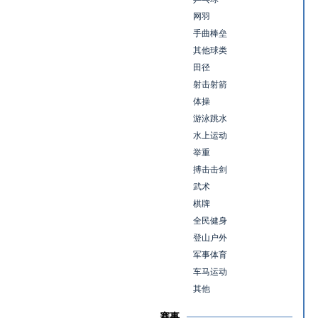
网羽
手曲棒垒
其他球类
田径
射击射箭
体操
游泳跳水
水上运动
举重
搏击击剑
武术
棋牌
全民健身
登山户外
军事体育
车马运动
其他
赛事