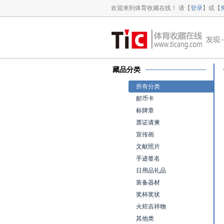
欢迎来到体育收藏在线！ 请【
登录
】或【
藏品分类
所有分类
邮币卡
标牌章
票证请柬
宣传画
文献照片
手迹签名
日用品礼品
装备器材
奖杯奖状
火炬吉祥物
其他类