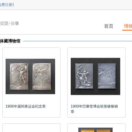
免费注册
】
首页
博
体藏博物馆
1906年届间奥运会纪念章
1900年巴黎世博会矩形镀银铜
章