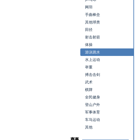
网羽
手曲棒垒
其他球类
田径
射击射箭
体操
游泳跳水
水上运动
举重
搏击击剑
武术
棋牌
全民健身
登山户外
军事体育
车马运动
其他
赛事