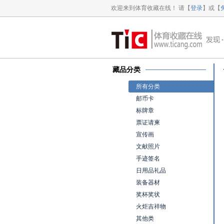
欢迎来到体育收藏在线！ 请【
登录
】或【
藏品分类
所有分类
邮币卡
标牌章
票证请柬
宣传画
文献照片
手迹签名
日用品礼品
装备器材
奖杯奖状
火炬吉祥物
其他类