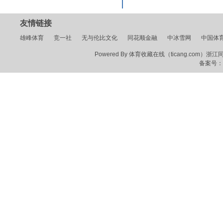
友情链接
雄峰体育
竞一社
无与伦比文化
同花顺金融
中冰雪网
中国体
Powered By 体育收藏在线（ticang.com）浙江同花顺
备案号：