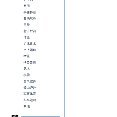
网羽
手曲棒垒
其他球类
田径
射击射箭
体操
游泳跳水
水上运动
举重
搏击击剑
武术
棋牌
全民健身
登山户外
军事体育
车马运动
其他
赛事