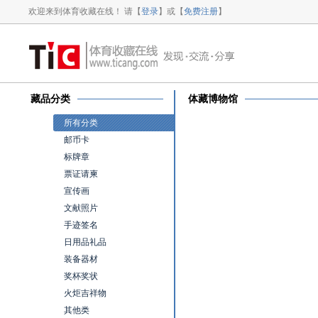
欢迎来到体育收藏在线！ 请【
登录
】或【
免费注册
】
藏品分类
体藏博物馆
所有分类
邮币卡
标牌章
票证请柬
宣传画
文献照片
手迹签名
日用品礼品
装备器材
奖杯奖状
火炬吉祥物
其他类