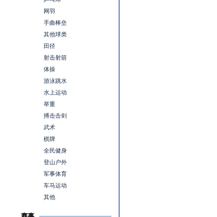
网羽
手曲棒垒
其他球类
田径
射击射箭
体操
游泳跳水
水上运动
举重
搏击击剑
武术
棋牌
全民健身
登山户外
军事体育
车马运动
其他
赛事