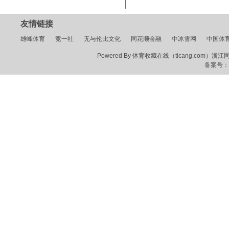
友情链接
雄峰体育
竞一社
无与伦比文化
同花顺金融
中冰雪网
中国体
Powered By 体育收藏在线（ticang.com）浙江同花顺
备案号：