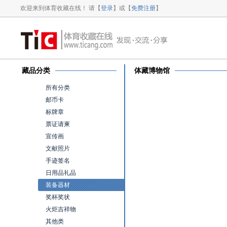
欢迎来到体育收藏在线！ 请【
登录
】或【
免费注册
】
藏品分类
体藏博物馆
所有分类
邮币卡
标牌章
票证请柬
宣传画
文献照片
手迹签名
日用品礼品
装备器材
奖杯奖状
火炬吉祥物
其他类