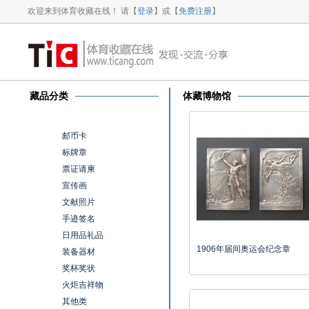
欢迎来到体育收藏在线！ 请【
登录
】或【
免费注册
】
藏品分类
体藏博物馆
所有分类
邮币卡
标牌章
票证请柬
宣传画
文献照片
手迹签名
日用品礼品
1906年届间奥运会纪念章
装备器材
奖杯奖状
火炬吉祥物
其他类