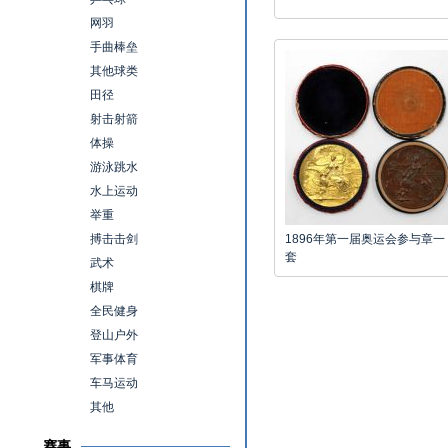
网羽
手曲棒垒
其他球类
田径
射击射箭
体操
游泳跳水
水上运动
举重
搏击击剑
1896年第一届奥运会参与章一
套
武术
棋牌
全民健身
登山户外
军事体育
车马运动
其他
赛事