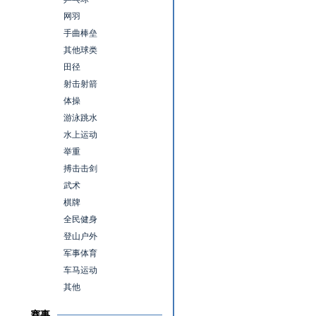
网羽
手曲棒垒
其他球类
田径
射击射箭
体操
游泳跳水
水上运动
举重
搏击击剑
武术
棋牌
全民健身
登山户外
军事体育
车马运动
其他
赛事