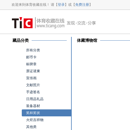
欢迎来到体育收藏在线！ 请【
登录
】或【
免费注册
】
藏品分类
体藏博物馆
所有分类
邮币卡
标牌章
票证请柬
宣传画
文献照片
手迹签名
日用品礼品
装备器材
奖杯奖状
火炬吉祥物
其他类