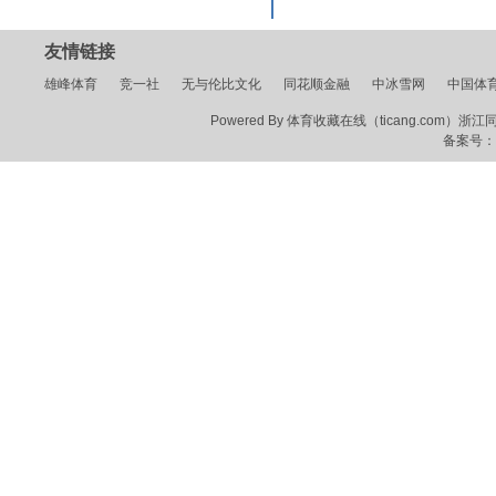
友情链接
雄峰体育
竞一社
无与伦比文化
同花顺金融
中冰雪网
中国体
Powered By 体育收藏在线（ticang.com）浙江同花顺
备案号：