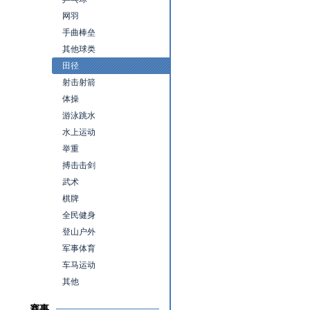
网羽
手曲棒垒
其他球类
田径
射击射箭
体操
游泳跳水
水上运动
举重
搏击击剑
武术
棋牌
全民健身
登山户外
军事体育
车马运动
其他
赛事