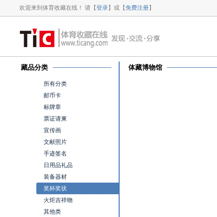
欢迎来到体育收藏在线！ 请【
登录
】或【
免费注册
】
藏品分类
体藏博物馆
所有分类
邮币卡
标牌章
票证请柬
宣传画
文献照片
手迹签名
日用品礼品
装备器材
奖杯奖状
火炬吉祥物
其他类