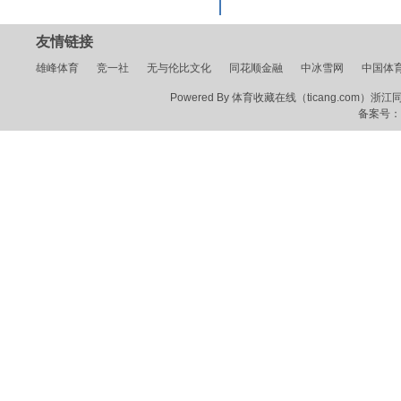
友情链接
雄峰体育
竞一社
无与伦比文化
同花顺金融
中冰雪网
中国体
Powered By 体育收藏在线（ticang.com）浙江同花顺
备案号：