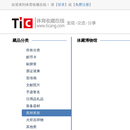
欢迎来到体育收藏在线！ 请【
登录
】或【
免费注册
】
藏品分类
体藏博物馆
所有分类
邮币卡
标牌章
票证请柬
宣传画
文献照片
手迹签名
日用品礼品
装备器材
奖杯奖状
火炬吉祥物
其他类