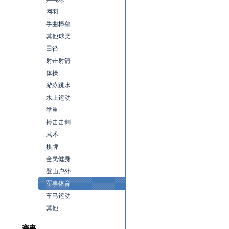
网羽
手曲棒垒
其他球类
田径
射击射箭
体操
游泳跳水
水上运动
举重
搏击击剑
武术
棋牌
全民健身
登山户外
军事体育
车马运动
其他
赛事