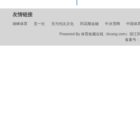
友情链接
雄峰体育
竞一社
无与伦比文化
同花顺金融
中冰雪网
中国体
Powered By 体育收藏在线（ticang.com）浙江同花顺
备案号：