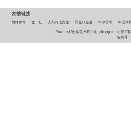
友情链接
雄峰体育
竞一社
无与伦比文化
同花顺金融
中冰雪网
中国体
Powered By 体育收藏在线（ticang.com）浙江同花顺
备案号：