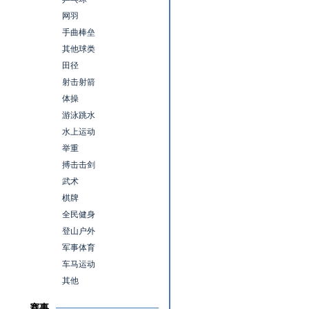
网羽
手曲棒垒
其他球类
田径
射击射箭
体操
游泳跳水
水上运动
举重
搏击击剑
武术
棋牌
全民健身
登山户外
军事体育
车马运动
其他
赛事