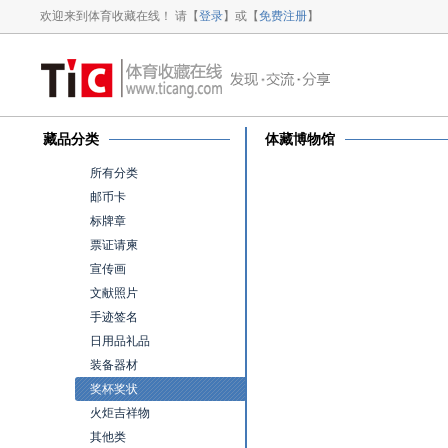
欢迎来到体育收藏在线！ 请【
登录
】或【
免费注册
】
藏品分类
体藏博物馆
所有分类
邮币卡
标牌章
票证请柬
宣传画
文献照片
手迹签名
日用品礼品
装备器材
奖杯奖状
火炬吉祥物
其他类