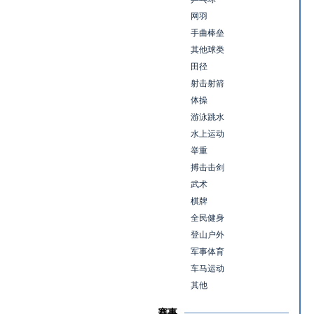
网羽
手曲棒垒
其他球类
田径
射击射箭
体操
游泳跳水
水上运动
举重
搏击击剑
武术
棋牌
全民健身
登山户外
军事体育
车马运动
其他
赛事