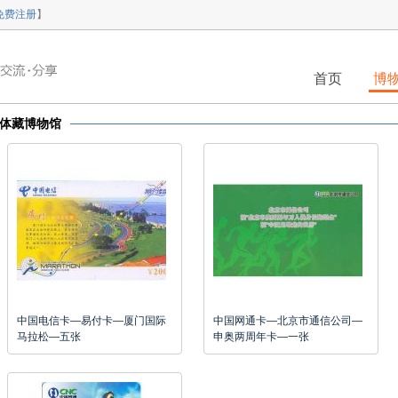
免费注册
】
首页
博
体藏博物馆
中国电信卡—易付卡—厦门国际
中国网通卡—北京市通信公司—
马拉松—五张
申奥两周年卡—一张