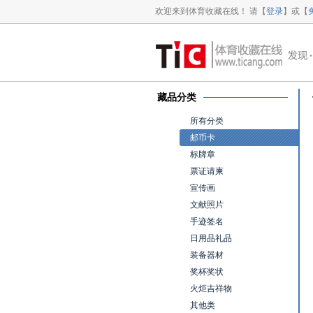
欢迎来到体育收藏在线！ 请【
登录
】或【
藏品分类
所有分类
邮币卡
标牌章
票证请柬
宣传画
文献照片
手迹签名
日用品礼品
装备器材
奖杯奖状
火炬吉祥物
其他类