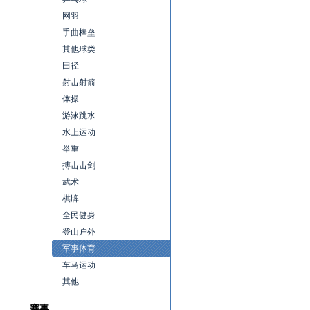
网羽
手曲棒垒
其他球类
田径
射击射箭
体操
游泳跳水
水上运动
举重
搏击击剑
武术
棋牌
全民健身
登山户外
军事体育
车马运动
其他
赛事