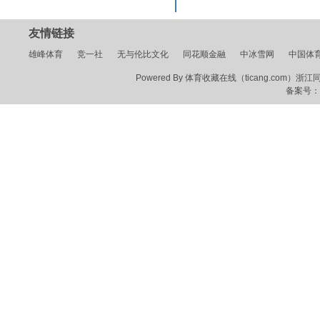
友情链接
雄峰体育
竞一社
无与伦比文化
同花顺金融
中冰雪网
中国体
Powered By 体育收藏在线（ticang.com）浙江同花顺
备案号：