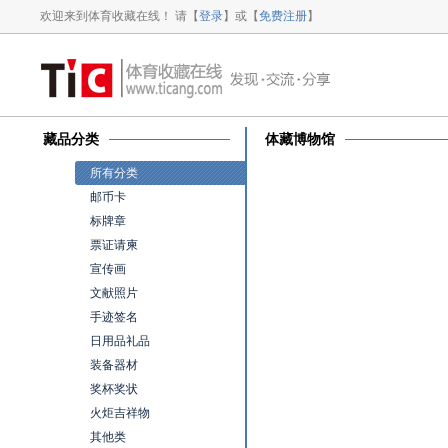
欢迎来到体育收藏在线！ 请【
登录
】或【
免费注册
】
藏品分类
体藏博物馆
所有分类
邮币卡
标牌章
票证请柬
宣传画
文献照片
手迹签名
日用品礼品
装备器材
奖杯奖状
火炬吉祥物
其他类