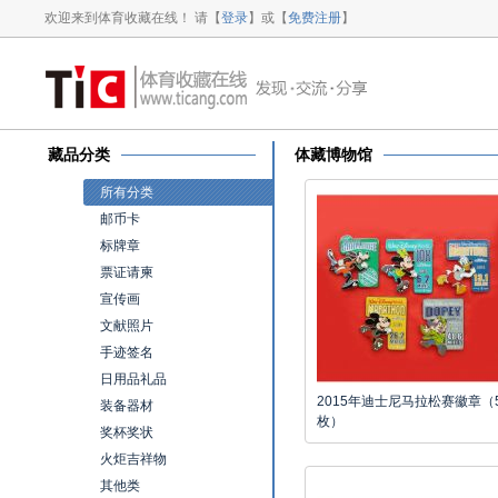
欢迎来到体育收藏在线！ 请【
登录
】或【
免费注册
】
藏品分类
体藏博物馆
所有分类
邮币卡
标牌章
票证请柬
宣传画
文献照片
手迹签名
日用品礼品
2015年迪士尼马拉松赛徽章（
装备器材
枚）
奖杯奖状
火炬吉祥物
其他类