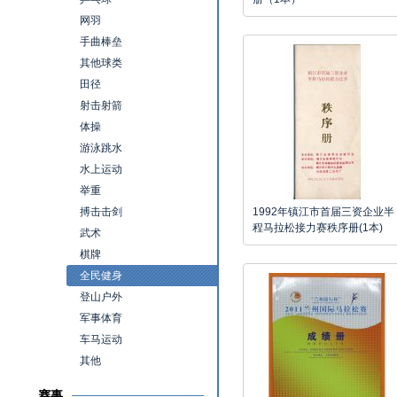
网羽
手曲棒垒
其他球类
田径
射击射箭
体操
游泳跳水
水上运动
举重
搏击击剑
1992年镇江市首届三资企业半
程马拉松接力赛秩序册(1本)
武术
棋牌
全民健身
登山户外
军事体育
车马运动
其他
赛事