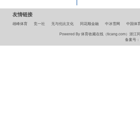
友情链接
雄峰体育
竞一社
无与伦比文化
同花顺金融
中冰雪网
中国体
Powered By 体育收藏在线（ticang.com）浙江同花顺
备案号：