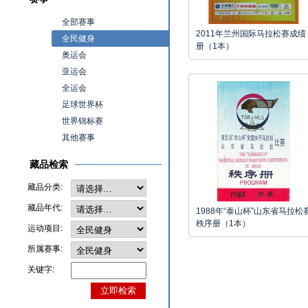
全部赛事
2011年兰州国际马拉松赛成绩
全民健身
册（1本）
奥运会
亚运会
全运会
足球世界杯
世界锦标赛
其他赛事
藏品检索
藏品分类:
藏品年代:
1988年“泰山杯”山东省马拉松
秩序册（1本）
运动项目:
所属赛事:
关键字: