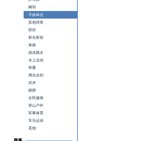
网羽
手曲棒垒
其他球类
田径
射击射箭
体操
游泳跳水
水上运动
举重
搏击击剑
武术
棋牌
全民健身
登山户外
军事体育
车马运动
其他
赛事