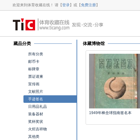
欢迎来到体育收藏在线！ 请【
登录
】或【
免费注册
】
藏品分类
体藏博物馆
所有分类
邮币卡
标牌章
票证请柬
宣传画
文献照片
手迹签名
日用品礼品
1949年棒垒球指南签名本
装备器材
奖杯奖状
火炬吉祥物
其他类