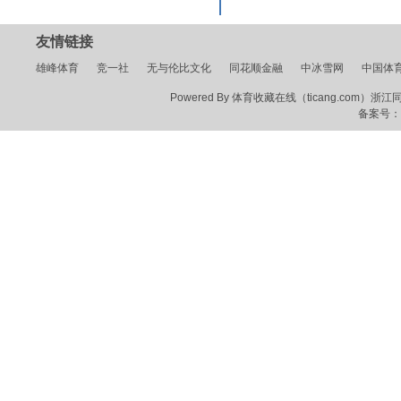
友情链接
雄峰体育
竞一社
无与伦比文化
同花顺金融
中冰雪网
中国体
Powered By 体育收藏在线（ticang.com）浙江同花顺
备案号：