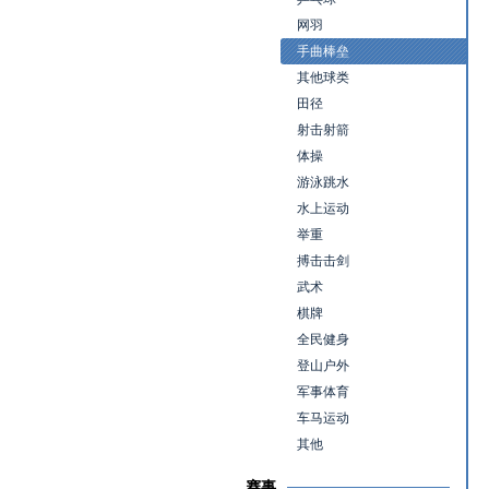
网羽
手曲棒垒
其他球类
田径
射击射箭
体操
游泳跳水
水上运动
举重
搏击击剑
武术
棋牌
全民健身
登山户外
军事体育
车马运动
其他
赛事