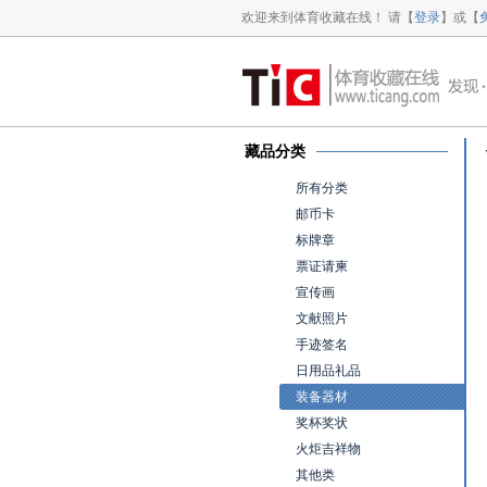
欢迎来到体育收藏在线！ 请【
登录
】或【
藏品分类
所有分类
邮币卡
标牌章
票证请柬
宣传画
文献照片
手迹签名
日用品礼品
装备器材
奖杯奖状
火炬吉祥物
其他类