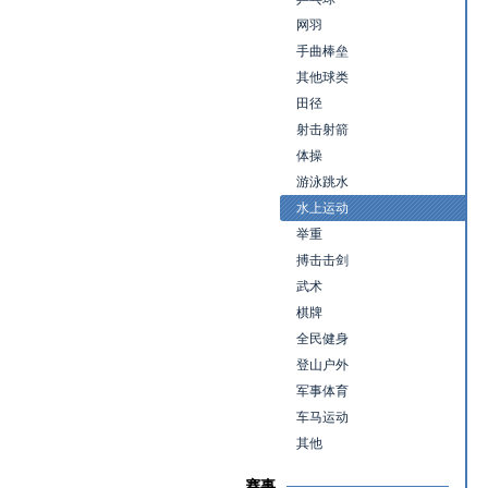
网羽
手曲棒垒
其他球类
田径
射击射箭
体操
游泳跳水
水上运动
举重
搏击击剑
武术
棋牌
全民健身
登山户外
军事体育
车马运动
其他
赛事