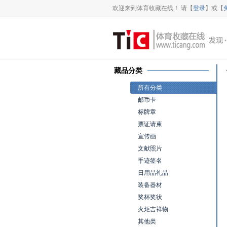
欢迎来到体育收藏在线！ 请【
登录
】或【
藏品分类
所有分类
邮币卡
标牌章
票证请柬
宣传画
文献照片
手迹签名
日用品礼品
装备器材
奖杯奖状
火炬吉祥物
其他类