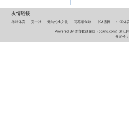
友情链接
雄峰体育
竞一社
无与伦比文化
同花顺金融
中冰雪网
中国体
Powered By 体育收藏在线（ticang.com）浙江同花顺
备案号：