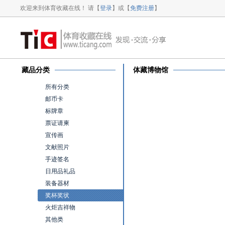
欢迎来到体育收藏在线！ 请【
登录
】或【
免费注册
】
藏品分类
体藏博物馆
所有分类
邮币卡
标牌章
票证请柬
宣传画
文献照片
手迹签名
日用品礼品
装备器材
奖杯奖状
火炬吉祥物
其他类