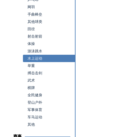
网羽
手曲棒垒
其他球类
田径
射击射箭
体操
游泳跳水
水上运动
举重
搏击击剑
武术
棋牌
全民健身
登山户外
军事体育
车马运动
其他
赛事