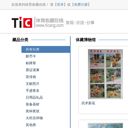
欢迎来到体育收藏在线！ 请【
登录
】或【
免费注册
】
藏品分类
体藏博物馆
所有分类
邮币卡
标牌章
票证请柬
宣传画
文献照片
手迹签名
日用品礼品
武术新花
装备器材
奖杯奖状
火炬吉祥物
其他类