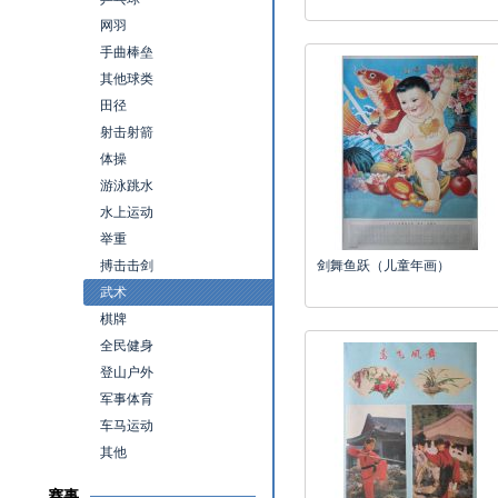
网羽
手曲棒垒
其他球类
田径
射击射箭
体操
游泳跳水
水上运动
举重
搏击击剑
剑舞鱼跃（儿童年画）
武术
棋牌
全民健身
登山户外
军事体育
车马运动
其他
赛事