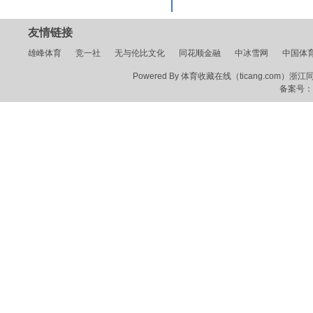
友情链接
雄峰体育
竞一社
无与伦比文化
同花顺金融
中冰雪网
中国体
Powered By 体育收藏在线（ticang.com）浙江同花顺
备案号：