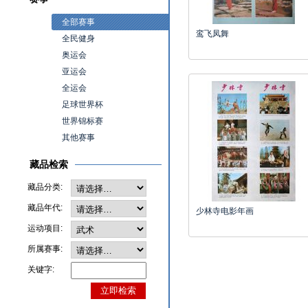
全部赛事
鸾飞凤舞
全民健身
奥运会
亚运会
全运会
足球世界杯
世界锦标赛
其他赛事
藏品检索
藏品分类:
藏品年代:
少林寺电影年画
运动项目:
所属赛事:
关键字: