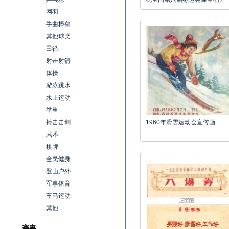
网羽
手曲棒垒
其他球类
田径
射击射箭
体操
游泳跳水
水上运动
举重
搏击击剑
1960年滑雪运动会宣传画
武术
棋牌
全民健身
登山户外
军事体育
车马运动
其他
赛事