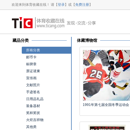
欢迎来到体育收藏在线！ 请【
登录
】或【
免费注册
】
藏品分类
体藏博物馆
所有分类
邮币卡
标牌章
票证请柬
宣传画
文献照片
手迹签名
日用品礼品
1991年第七届全国冬季运动会
装备器材
奖杯奖状
火炬吉祥物
其他类