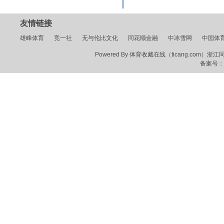
友情链接
雄峰体育
竞一社
无与伦比文化
同花顺金融
中冰雪网
中国体
Powered By 体育收藏在线（ticang.com）浙江同花顺
备案号：