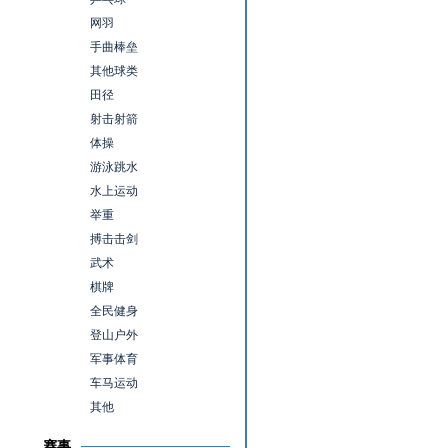
网羽
手曲棒垒
其他球类
田径
射击射箭
体操
游泳跳水
水上运动
举重
搏击击剑
武术
棋牌
全民健身
登山户外
军事体育
车马运动
其他
赛事