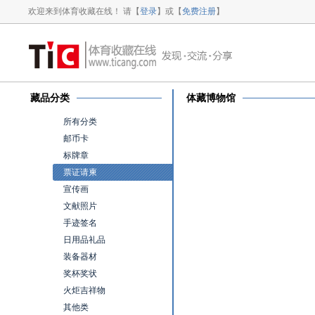
欢迎来到体育收藏在线！ 请【
登录
】或【
免费注册
】
藏品分类
体藏博物馆
所有分类
邮币卡
标牌章
票证请柬
宣传画
文献照片
手迹签名
日用品礼品
装备器材
奖杯奖状
火炬吉祥物
其他类