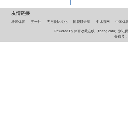
友情链接
雄峰体育
竞一社
无与伦比文化
同花顺金融
中冰雪网
中国体
Powered By 体育收藏在线（ticang.com）浙江同花顺
备案号：