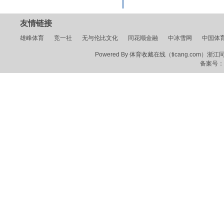
友情链接
雄峰体育
竞一社
无与伦比文化
同花顺金融
中冰雪网
中国体
Powered By 体育收藏在线（ticang.com）浙江同花顺
备案号：