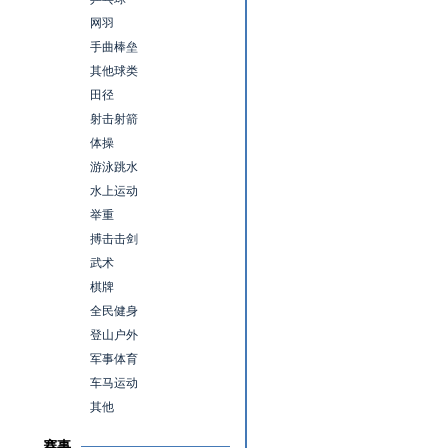
网羽
手曲棒垒
其他球类
田径
射击射箭
体操
游泳跳水
水上运动
举重
搏击击剑
武术
棋牌
全民健身
登山户外
军事体育
车马运动
其他
赛事