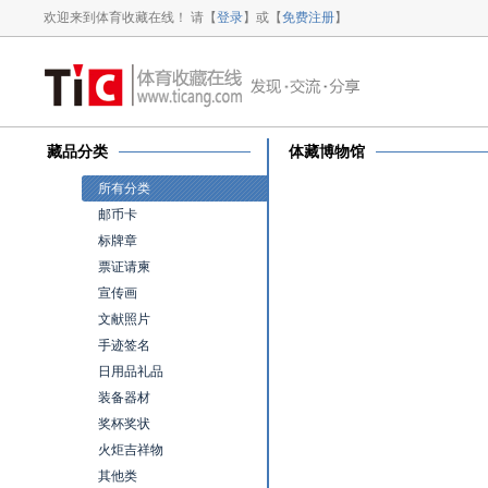
欢迎来到体育收藏在线！ 请【
登录
】或【
免费注册
】
藏品分类
体藏博物馆
所有分类
邮币卡
标牌章
票证请柬
宣传画
文献照片
手迹签名
日用品礼品
装备器材
奖杯奖状
火炬吉祥物
其他类