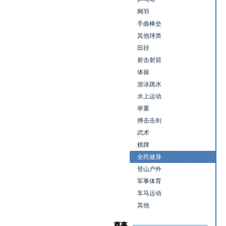
网羽
手曲棒垒
其他球类
田径
射击射箭
体操
游泳跳水
水上运动
举重
搏击击剑
武术
棋牌
全民健身
登山户外
军事体育
车马运动
其他
赛事