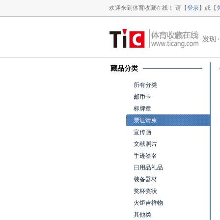
欢迎来到体育收藏在线！ 请【
登录
】或【
藏品分类
所有分类
邮币卡
标牌章
票证请柬
宣传画
文献照片
手迹签名
日用品礼品
装备器材
奖杯奖状
火炬吉祥物
其他类