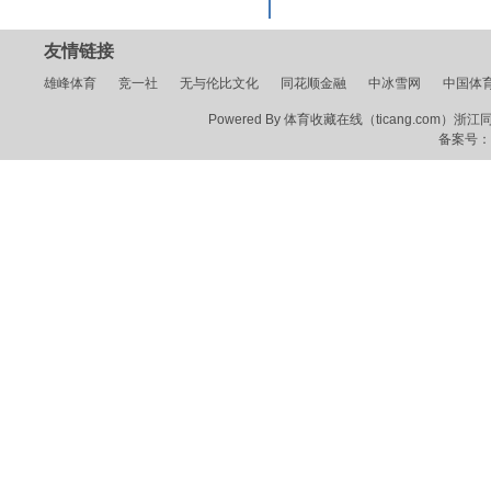
友情链接
雄峰体育
竞一社
无与伦比文化
同花顺金融
中冰雪网
中国体
Powered By 体育收藏在线（ticang.com）浙江同花顺
备案号：