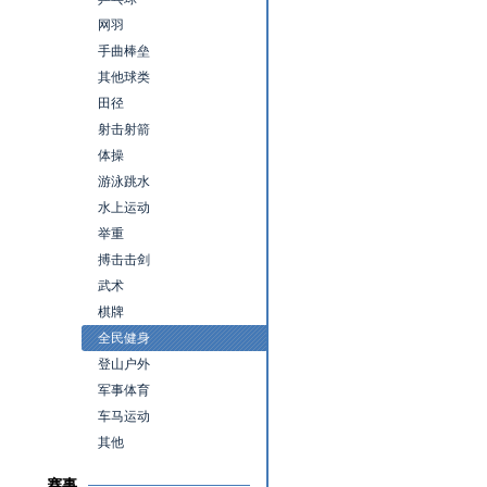
网羽
手曲棒垒
其他球类
田径
射击射箭
体操
游泳跳水
水上运动
举重
搏击击剑
武术
棋牌
全民健身
登山户外
军事体育
车马运动
其他
赛事