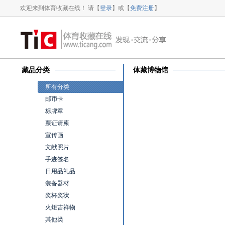
欢迎来到体育收藏在线！ 请【
登录
】或【
免费注册
】
藏品分类
体藏博物馆
所有分类
邮币卡
标牌章
票证请柬
宣传画
文献照片
手迹签名
日用品礼品
装备器材
奖杯奖状
火炬吉祥物
其他类