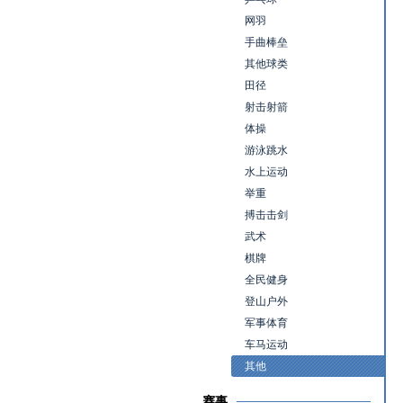
网羽
手曲棒垒
其他球类
田径
射击射箭
体操
游泳跳水
水上运动
举重
搏击击剑
武术
棋牌
全民健身
登山户外
军事体育
车马运动
其他
赛事