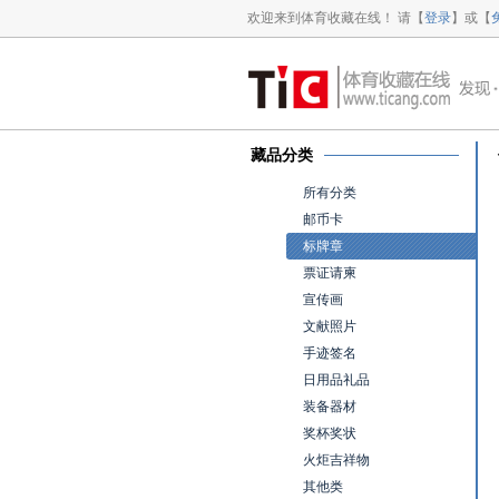
欢迎来到体育收藏在线！ 请【
登录
】或【
藏品分类
所有分类
邮币卡
标牌章
票证请柬
宣传画
文献照片
手迹签名
日用品礼品
装备器材
奖杯奖状
火炬吉祥物
其他类