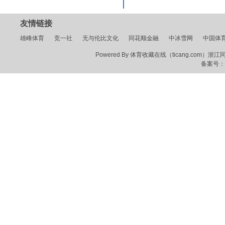
友情链接
雄峰体育
竞一社
无与伦比文化
同花顺金融
中冰雪网
中国体
Powered By 体育收藏在线（ticang.com）浙江同花顺
备案号：