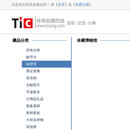
欢迎来到体育收藏在线！ 请【
登录
】或【
免费注册
】
藏品分类
体藏博物馆
所有分类
邮币卡
标牌章
票证请柬
宣传画
文献照片
手迹签名
日用品礼品
装备器材
奖杯奖状
火炬吉祥物
其他类