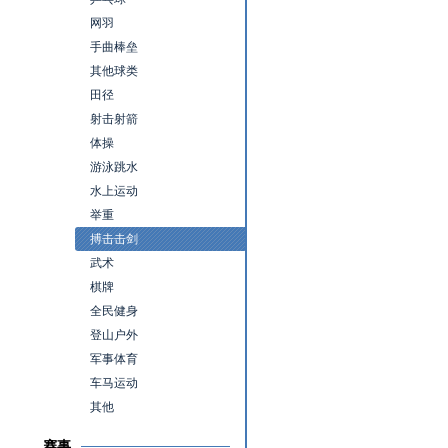
网羽
手曲棒垒
其他球类
田径
射击射箭
体操
游泳跳水
水上运动
举重
搏击击剑
武术
棋牌
全民健身
登山户外
军事体育
车马运动
其他
赛事