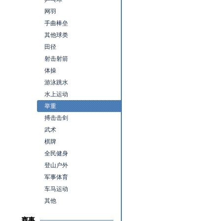
网羽
手曲棒垒
其他球类
田径
射击射箭
体操
游泳跳水
水上运动
举重
搏击击剑
武术
棋牌
全民健身
登山户外
军事体育
车马运动
其他
赛事