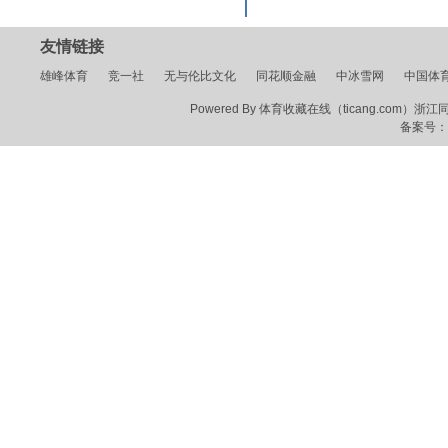
友情链接
雄峰体育
竞一社
无与伦比文化
同花顺金融
中冰雪网
中国体
Powered By 体育收藏在线（ticang.com）浙江同花顺
备案号：