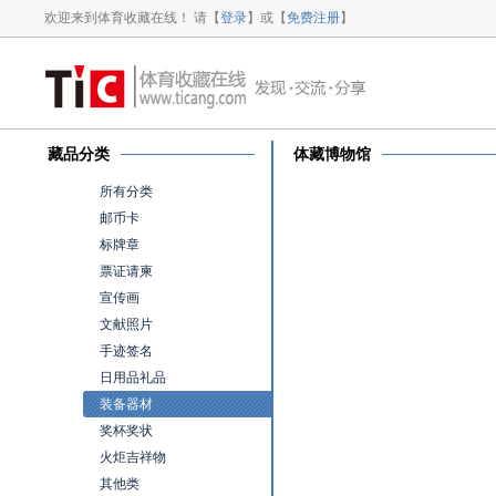
欢迎来到体育收藏在线！ 请【
登录
】或【
免费注册
】
藏品分类
体藏博物馆
所有分类
邮币卡
标牌章
票证请柬
宣传画
文献照片
手迹签名
日用品礼品
装备器材
奖杯奖状
火炬吉祥物
其他类