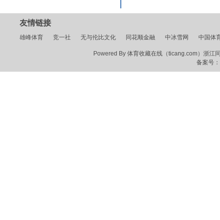
友情链接
雄峰体育
竞一社
无与伦比文化
同花顺金融
中冰雪网
中国体
Powered By 体育收藏在线（ticang.com）浙江同花顺
备案号：