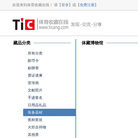
欢迎来到体育收藏在线！ 请【
登录
】或【
免费注册
】
藏品分类
体藏博物馆
所有分类
邮币卡
标牌章
票证请柬
宣传画
文献照片
手迹签名
日用品礼品
装备器材
奖杯奖状
火炬吉祥物
其他类