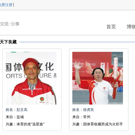
免费注册
】
首页
博
天下良藏
姓名：彭文高
姓名：徐虎良
来自：盐城
来自：常州
兴趣：体育的老“追星族”
兴趣：因体育收藏而成为火炬手